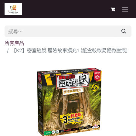
所有產品
【K2】密室逃脫:歷險故事擴充1 (紙盒較軟易輕微壓痕)