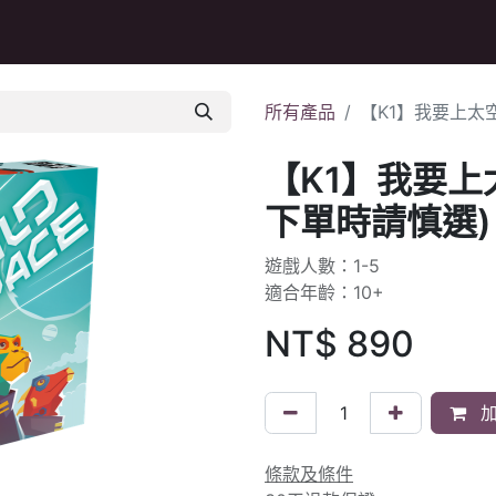
Q&A
所有產品
【K1】我要上太
【K1】我要上
下單時請慎選)
遊戲人數：1-5
適合年齡：10+
NT$
890
加
條款及條件