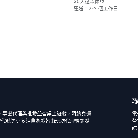
30天退款保證
運送：2-3 個工作日
今，專營代理與批發益智桌上遊戲，阿納克遺
電
密代號等更多經典遊戲皆由玩坊代理經銷發
營
統