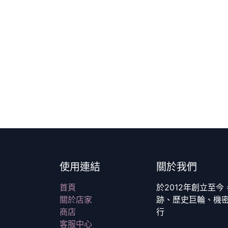
使用連結
關於我們
首頁
於2012年創立至
關於店家
跡、歷史巨輪、機
商店
行
客服中心