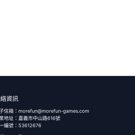
聯絡資訊
子信箱：morefun@morefun-games.com
業地址：嘉義市中山路616號
一編號：53612676