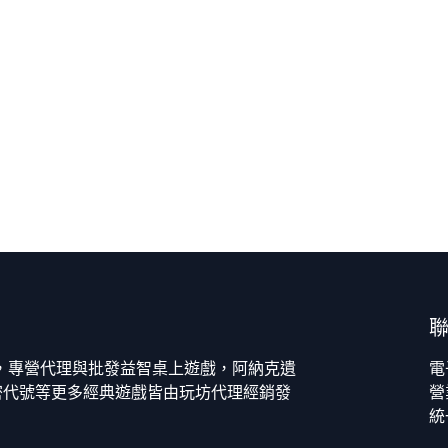
今，專營代理與批發益智桌上遊戲，阿納克遺
電
密代號等更多經典遊戲皆由玩坊代理經銷發
營
統