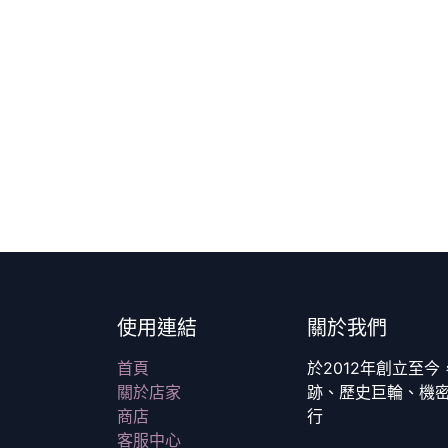
使用連結
關於我們
首頁
於2012年創立至
關於店家
跡、歷史巨輪、機
商店
行
客服中心