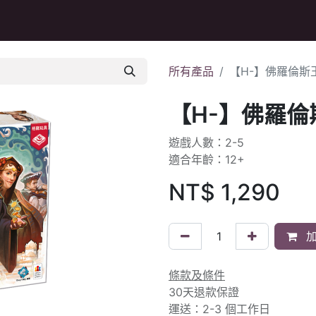
Q&A
所有產品
【H-】佛羅倫斯
【H-】佛羅倫
遊戲人數：2-5
適合年齡：12+
NT$
1,290
加
條款及條件
30天退款保證
運送：2-3 個工作日