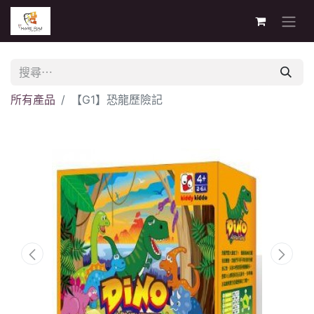
所有產品
【G1】恐龍歷險記