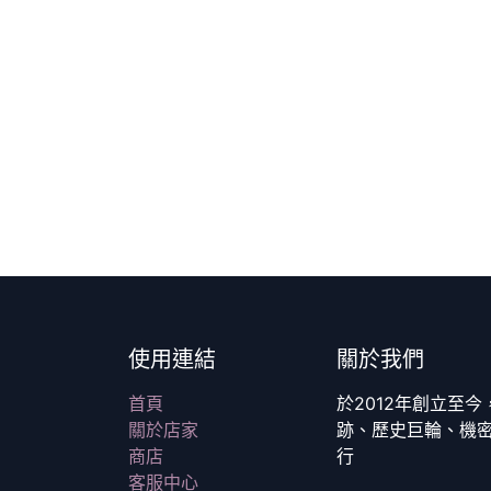
使用連結
關於我們
首頁
於2012年創立至
關於店家
跡、歷史巨輪、機
商店
行
客服中心