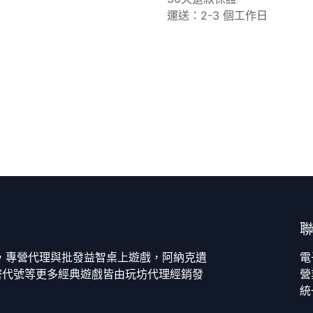
運送：2-3 個工作日
今，專營代理與批發益智桌上遊戲，阿納克遺
電
密代號等更多經典遊戲皆由玩坊代理經銷發
營
統