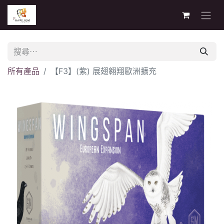
所有產品
【F3】(紫) 展翅翱翔歐洲擴充