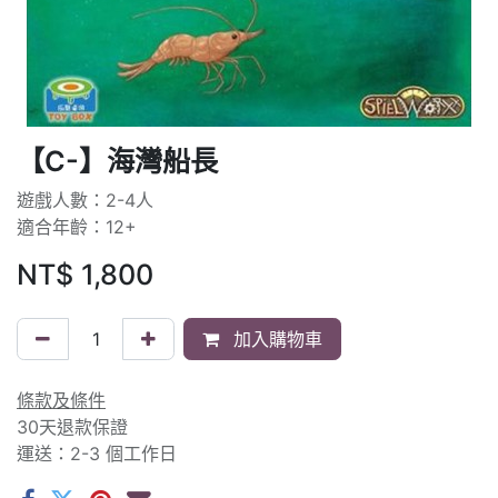
【C-】海灣船長
遊戲人數：2-4人
適合年齡：12+
NT$
1,800
加入購物車
條款及條件
30天退款保證
運送：2-3 個工作日