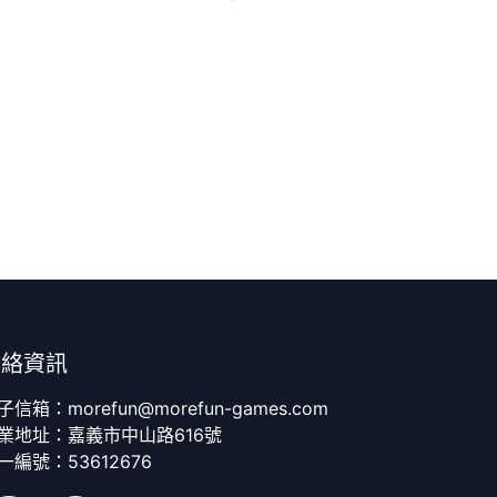
聯絡資訊
子信箱：morefun@morefun-games.com
業地址：嘉義市中山路616號
一編號：53612676