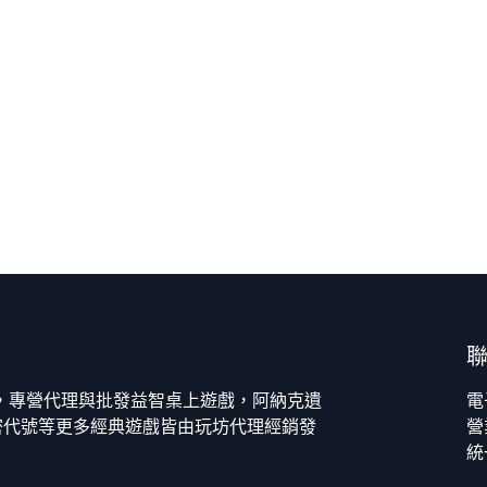
今，專營代理與批發益智桌上遊戲，阿納克遺
電
密代號等更多經典遊戲皆由玩坊代理經銷發
營
統