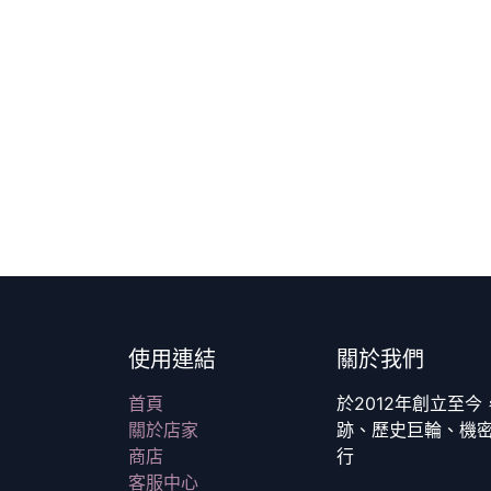
使用連結
關於我們
首頁
於2012年創立至
關於店家
跡、歷史巨輪、機
商店
行
客服中心