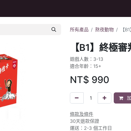
Q&A
所有產品
熬夜動物
【B
【B1】終極審
遊戲人數：3-13
適合年齡：15+
NT$
990
加
條款及條件
30天退款保證
運送：2-3 個工作日