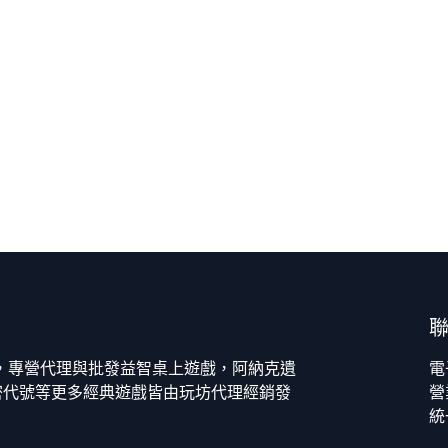
今，專營代理與批發益智桌上遊戲，阿納克遺
電
密代號等更多經典遊戲皆由玩坊代理經銷發
營
統