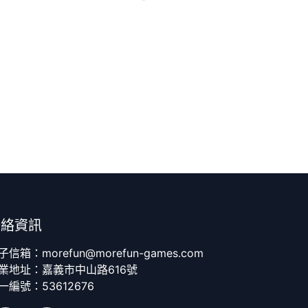
聯絡資訊
子信箱：morefun@morefun-games.com
業地址：嘉義市中山路616號
一編號：53612676