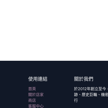
使用連結
關於我們
首頁
於2012年創立至
關於店家
跡、歷史巨輪、機
商店
行
客服中心