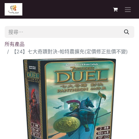
所有產品
【24】七大奇蹟對決-帕特農擴充(定價修正批價不變)