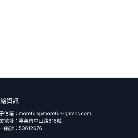
聯絡資訊
子信箱：morefun@morefun-games.com
業地址：嘉義市中山路616號
一編號：53612676