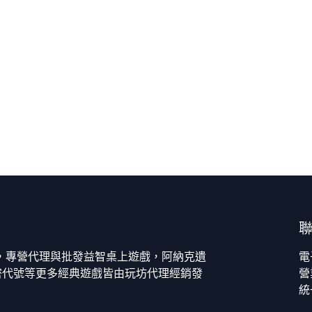
今，專營代理與批發益智桌上遊戲，阿納克遺
電
密代號等更多經典遊戲皆由玩坊代理經銷發
營
統