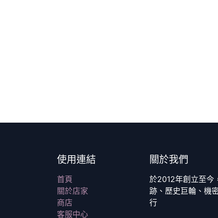
使用連結
關於我們
首頁
於2012年創立至
關於店家
跡、歷史巨輪、機
商店
行
客服中心