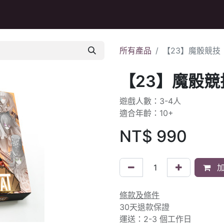
Q&A
所有產品
【23】魔骰競技
【23】魔骰競
遊戲人數：3-4人
適合年齡：10+
NT$
990
加
條款及條件
30天退款保證
運送：2-3 個工作日