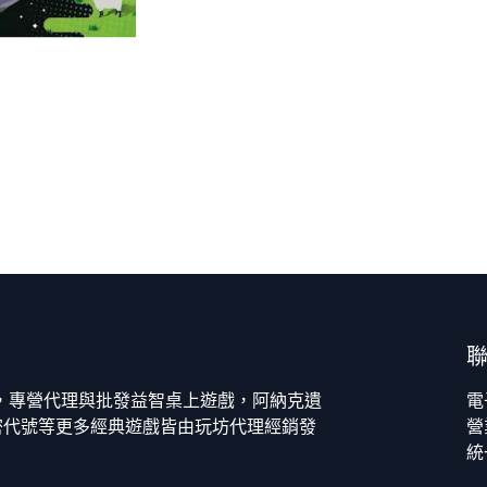
今，專營代理與批發益智桌上遊戲，阿納克遺
電
密代號等更多經典遊戲皆由玩坊代理經銷發
營
統