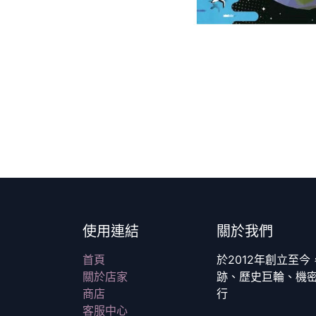
使用連結
關於我們
首頁
於2012年創立至
關於店家
跡、歷史巨輪、機
商店
行
客服中心