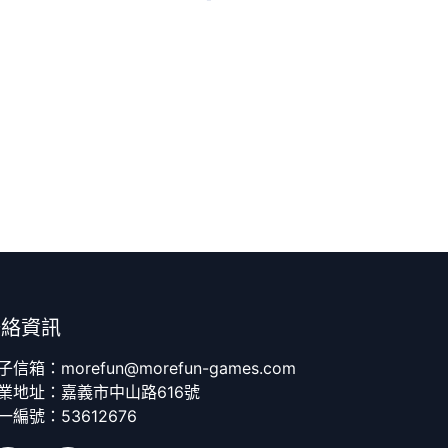
聯絡資訊
子信箱：morefun@morefun-games.com
業地址：嘉義市中山路616號
一編號：53612676