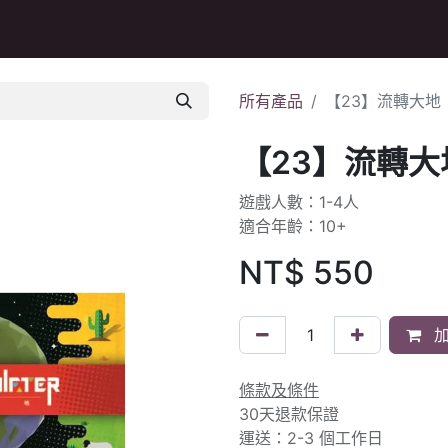
Q&A
所有產品
【23】流轉大地
【23】流轉大
遊戲人數：1-4人
適合年齡：10+
NT$
550
加
條款及條件
30天退款保證
運送：2-3 個工作日