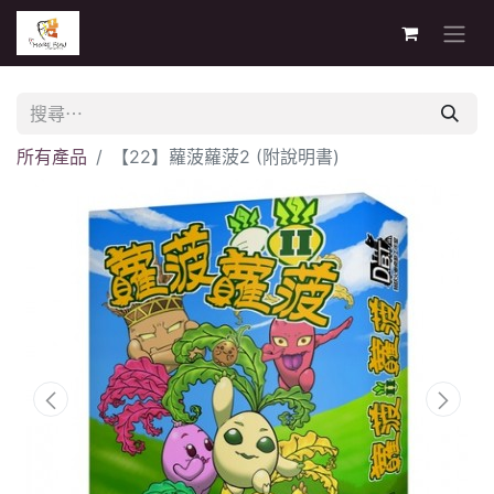
所有產品
【22】蘿菠蘿菠2 (附說明書)