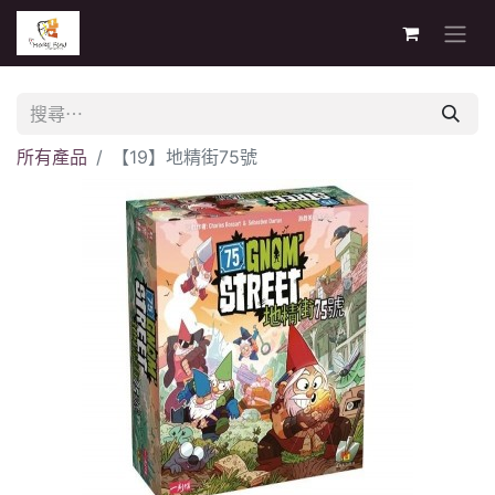
所有產品
【19】地精街75號