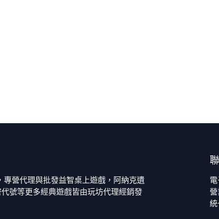
今，專營代理與批發益智桌上遊戲，阿納克遺
電
密代號等更多經典遊戲皆由玩坊代理經銷發
營
統