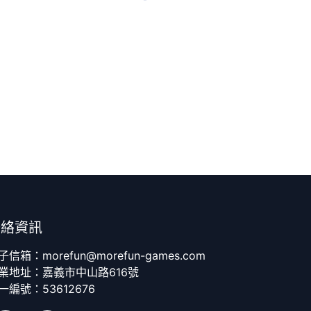
聯絡資訊
子信箱：morefun@morefun-games.com
業地址：嘉義市中山路616號
一編號：53612676