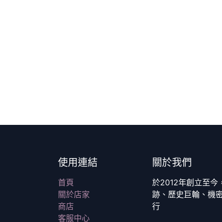
使用連結
關於我們
首頁
於2012年創立至
關於店家
跡、歷史巨輪、機
商店
行
客服中心