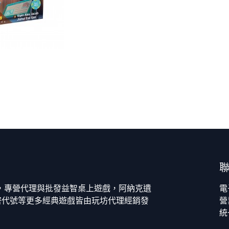
今，專營代理與批發益智桌上遊戲，阿納克遺
電
密代號等更多經典遊戲皆由玩坊代理經銷發
營
統