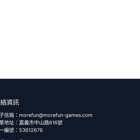
聯絡資訊
子信箱：morefun@morefun-games.com
業地址：嘉義市中山路616號
一編號：53612676