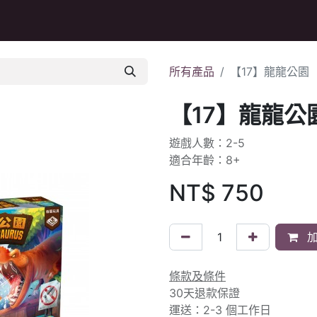
Q&A
所有產品
【17】龍龍公園
【17】龍龍公
遊戲人數：2-5
適合年齡：8+
NT$
750
加
條款及條件
30天退款保證
運送：2-3 個工作日