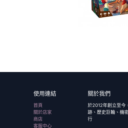
使用連結
關於我們
首頁
於2012年創立至
關於店家
跡、歷史巨輪、機
商店
行
客服中心