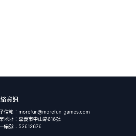
聯絡資訊
子信箱：morefun@morefun-games.com
業地址：嘉義市中山路616號
一編號：53612676