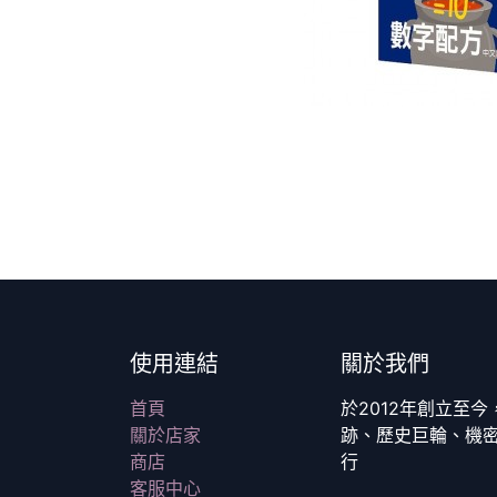
使用連結
關於我們
首頁
於2012年創立至
關於店家
跡、歷史巨輪、機
商店
行
客服中心