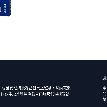
今，專營代理與批發益智桌上遊戲，阿納克遺
電
密代號等更多經典遊戲皆由玩坊代理經銷發
營
統