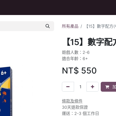
Q&A
所有產品
【15】數字配方(
【15】數字配
遊戲人數：2-6
適合年齡：6+
NT$
550
加
條款及條件
30天退款保證
運送：2-3 個工作日