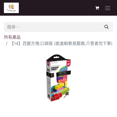
所有產品
【14】百變方塊:口袋版 (紙盒較軟易壓痕,介意者勿下單)