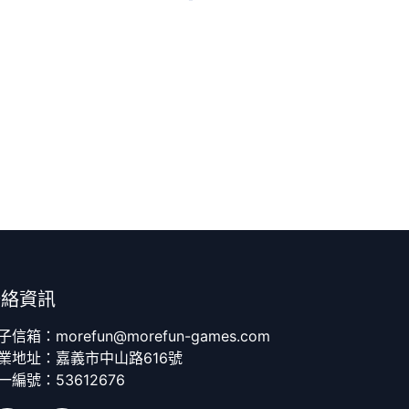
聯絡資訊
子信箱：morefun@morefun-games.com
業地址：嘉義市中山路616號
一編號：53612676