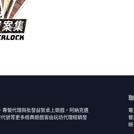
今，專營代理與批發益智桌上遊戲，阿納克遺
電
密代號等更多經典遊戲皆由玩坊代理經銷發
營
統