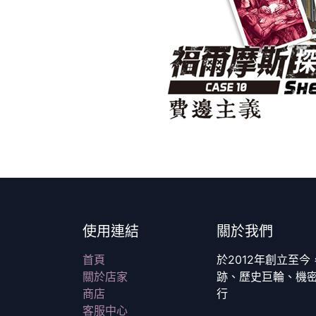
使用連結
關於我們
首頁
於2012年創立至
關於店家
跡、歷史巨輪、機
商店
行
客服中心