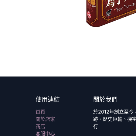
使用連結
關於我們
首頁
於2012年創立至
關於店家
跡、歷史巨輪、機
商店
行
客服中心