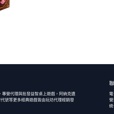
今，專營代理與批發益智桌上遊戲，阿納克遺
電
密代號等更多經典遊戲皆由玩坊代理經銷發
營
統