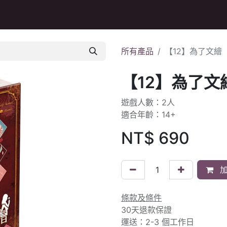
Q&A
所有產品
【12】為了文繪
【12】為了文
遊戲人數：2人
適合年齡：14+
NT$
690
加
條款及條件
30天退款保證
運送：2-3 個工作日