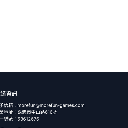
聯絡資訊
子信箱：morefun@morefun-games.com
業地址：嘉義市中山路616號
一編號：53612676