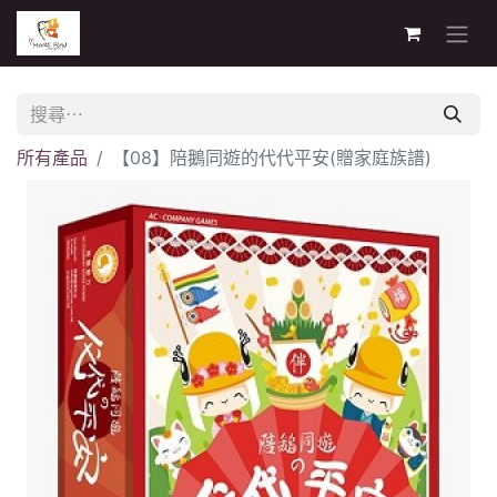
所有產品
【08】陪鵝同遊的代代平安(贈家庭族譜)