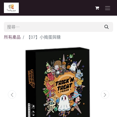
所有產品
【07】小搗蛋與糖