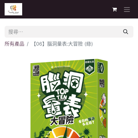
所有產品
【06】腦洞量表:大冒險 (綠)