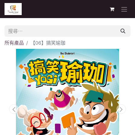
所有產品
【06】搞笑瑜珈