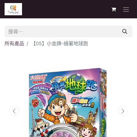
所有產品
【05】小金牌-繞著地球跑