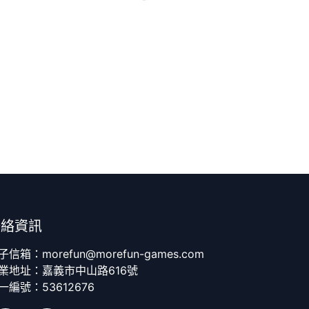
聯絡資訊
子信箱：morefun@morefun-games.com
業地址：嘉義市中山路616號
一編號：53612676