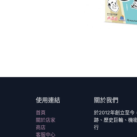
使用連結
關於我們
首頁
於2012年創立至
關於店家
跡、歷史巨輪、機
商店
行
客服中心