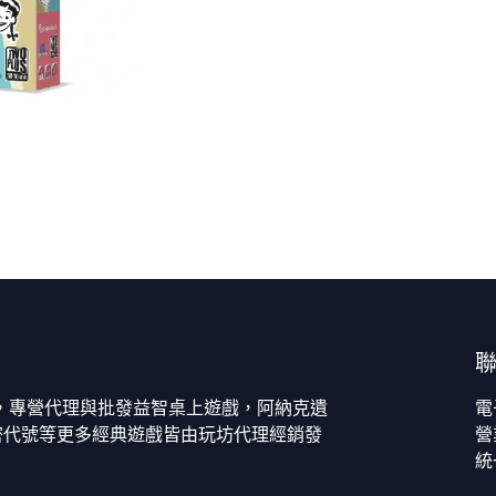
今，專營代理與批發益智桌上遊戲，阿納克遺
電
密代號等更多經典遊戲皆由玩坊代理經銷發
營
統