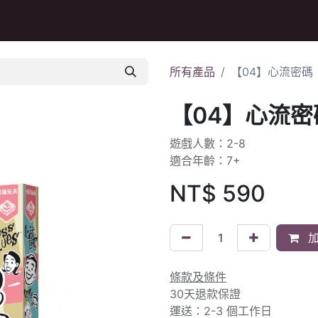
Q&A
所有產品
【04】心流密碼
【04】心流密
遊戲人數：2-8
適合年齡：7+
NT$
590
加
條款及條件
30天退款保證
運送：2-3 個工作日