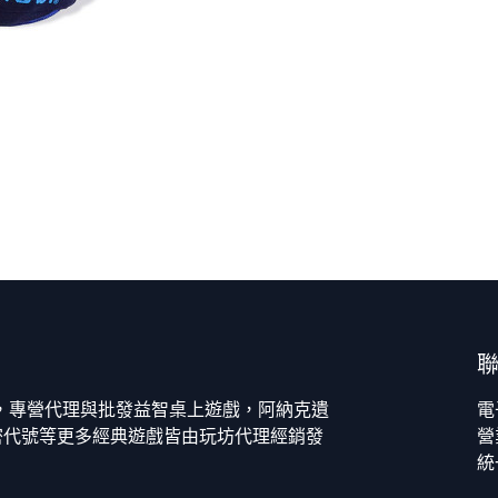
今，專營代理與批發益智桌上遊戲，阿納克遺
電
密代號等更多經典遊戲皆由玩坊代理經銷發
營
統