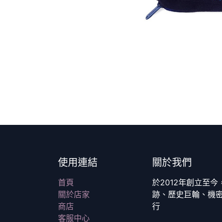
使用連結
關於我們
首頁
於2012年創立至
關於店家
跡、歷史巨輪、機
商店
行
客服中心