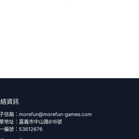
聯絡資訊
子信箱：morefun@morefun-games.com
業地址：嘉義市中山路616號
一編號：53612676