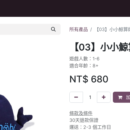
Q&A
所有產品
【03】小小鯨算
【03】小小鯨
遊戲人數：1-6
適合年齡：8+
NT$
680
加
條款及條件
30天退款保證
運送：2-3 個工作日