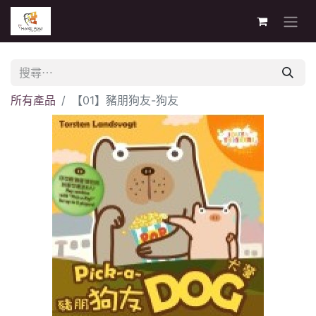
所有產品
【01】豬朋狗友-狗友